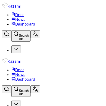
Kazami
Docs
News
Dashboard
Search
⌘
K
Kazami
Docs
News
Dashboard
Search
⌘
K